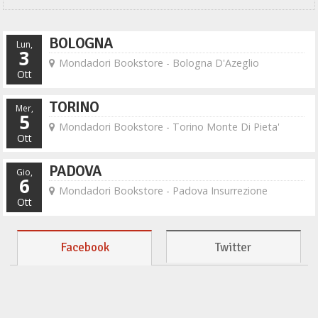
BOLOGNA
Lun,
3
Mondadori Bookstore - Bologna D'Azeglio
Ott
TORINO
Mer,
5
Mondadori Bookstore - Torino Monte Di Pieta'
Ott
PADOVA
Gio,
6
Mondadori Bookstore - Padova Insurrezione
Ott
Facebook
Twitter