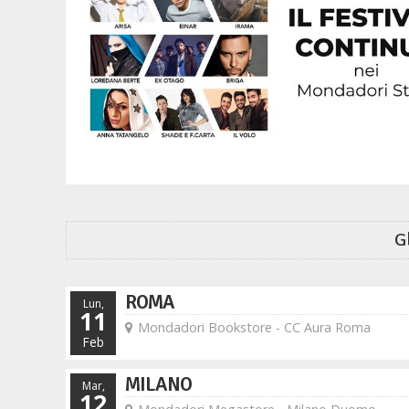
G
ROMA
Lun,
11
Mondadori Bookstore - CC Aura Roma
Feb
MILANO
Mar,
12