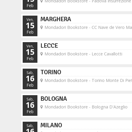
Mondadori Bookstore - Padova Insurrezione
Feb
MARGHERA
Ven,
15
Mondadori Bookstore - CC Nave de Vero Ma
Feb
LECCE
Ven,
15
Mondadori Bookstore - Lecce Cavallotti
Feb
TORINO
Sab,
16
Mondadori Bookstore - Torino Monte Di Piet
Feb
BOLOGNA
Sab,
16
Mondadori Bookstore - Bologna D'Azeglio
Feb
MILANO
Sab,
16