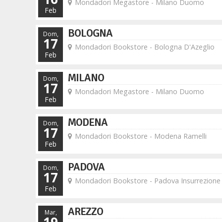
Mondadori Megastore - Milano Duomo
Feb
BOLOGNA
Dom,
17
Mondadori Bookstore - Bologna D'Azeglio
Feb
MILANO
Dom,
17
Mondadori Megastore - Milano Duomo
Feb
MODENA
Dom,
17
Mondadori Bookstore - Modena Ramelli
Feb
PADOVA
Dom,
17
Mondadori Bookstore - Padova Insurrezione
Feb
AREZZO
Mar,