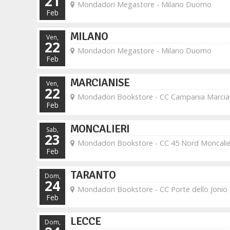
21
Mondadori Megastore - Milano Duomo
Feb
MILANO
Ven,
22
Mondadori Megastore - Milano Duomo
Feb
MARCIANISE
Ven,
22
Mondadori Bookstore - CC Campania Marcia
Feb
MONCALIERI
Sab,
23
Mondadori Bookstore - CC 45 Nord Moncalie
Feb
TARANTO
Dom,
24
Mondadori Bookstore - CC Porte dello Jonio
Feb
LECCE
Dom,