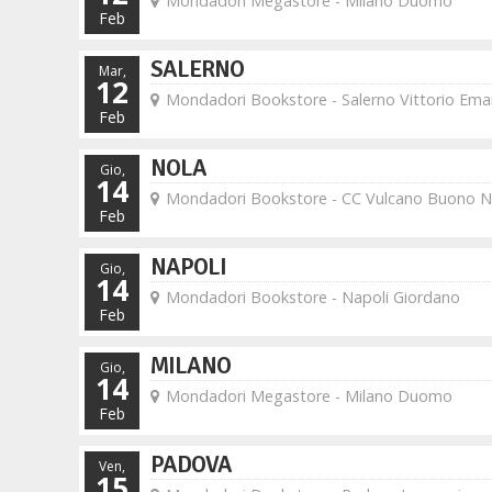
Mondadori Megastore - Milano Duomo
Feb
SALERNO
Mar,
12
Mondadori Bookstore - Salerno Vittorio Ema
Feb
NOLA
Gio,
14
Mondadori Bookstore - CC Vulcano Buono N
Feb
NAPOLI
Gio,
14
Mondadori Bookstore - Napoli Giordano
Feb
MILANO
Gio,
14
Mondadori Megastore - Milano Duomo
Feb
PADOVA
Ven,
15