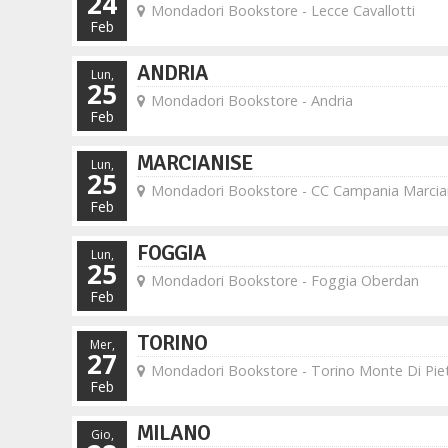
24
Mondadori Bookstore - Lecce Cavallotti
Feb
ANDRIA
Lun,
25
Mondadori Bookstore - Andria
Feb
MARCIANISE
Lun,
25
Mondadori Bookstore - CC Campania Marcia
Feb
FOGGIA
Lun,
25
Mondadori Bookstore - Foggia Oberdan
Feb
TORINO
Mer,
27
Mondadori Bookstore - Torino Monte Di Piet
Feb
MILANO
Gio,