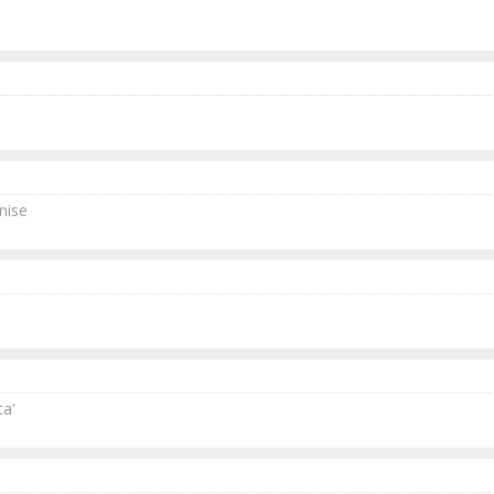
nise
a'