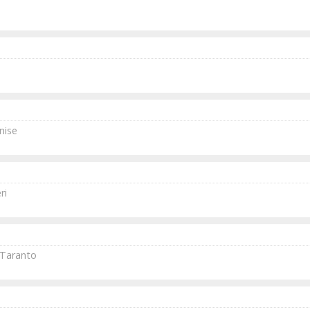
nise
ri
 Taranto