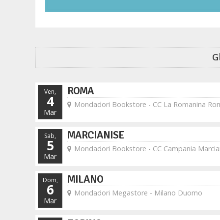
G
ROMA
Ven,
4
Mondadori Bookstore - CC La Romanina Ro
Mar
MARCIANISE
Sab,
5
Mondadori Bookstore - CC Campania Marcia
Mar
MILANO
Dom,
6
Mondadori Megastore - Milano Duomo
Mar