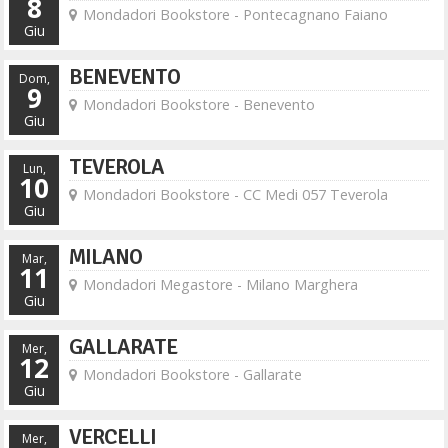
8
Mondadori Bookstore - Pontecagnano Faiano
Giu
BENEVENTO
Dom,
9
Mondadori Bookstore - Benevento
Giu
TEVEROLA
Lun,
10
Mondadori Bookstore - CC Medi 057 Teverola
Giu
MILANO
Mar,
11
Mondadori Megastore - Milano Marghera
Giu
GALLARATE
Mer,
12
Mondadori Bookstore - Gallarate
Giu
VERCELLI
Mer,