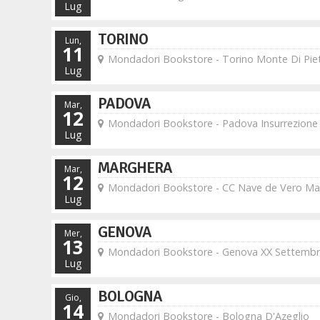
Lug
TORINO
Lun,
11
Mondadori Bookstore - Torino Monte Di Piet
Lug
PADOVA
Mar,
12
Mondadori Bookstore - Padova Insurrezione
Lug
MARGHERA
Mar,
12
Mondadori Bookstore - CC Nave de Vero Ma
Lug
GENOVA
Mer,
13
Mondadori Bookstore - Genova XX Settemb
Lug
BOLOGNA
Gio,
14
Mondadori Bookstore - Bologna D'Azeglio