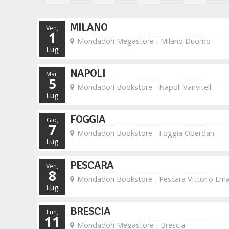
MILANO
Ven,
1
Mondadori Megastore - Milano Duomo
Lug
NAPOLI
Mar,
5
Mondadori Bookstore - Napoli Vanvitelli
Lug
FOGGIA
Gio,
7
Mondadori Bookstore - Foggia Oberdan
Lug
PESCARA
Ven,
8
Mondadori Bookstore - Pescara Vittorio Eman
Lug
BRESCIA
Lun,
11
Mondadori Megastore - Brescia