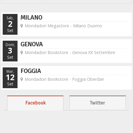
MILANO
Sab,
2
Mondadori Megastore - Milano Duomo
Set
GENOVA
Dom,
3
Mondadori Bookstore - Genova XX Settembre
Set
FOGGIA
Mar,
12
Mondadori Bookstore - Foggia Oberdan
Set
Facebook
Twitter