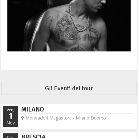
Gli Eventi del tour
MILANO
Ven,
1
Mondadori Megastore - Milano Duomo
Nov
BRESCIA
Sab,