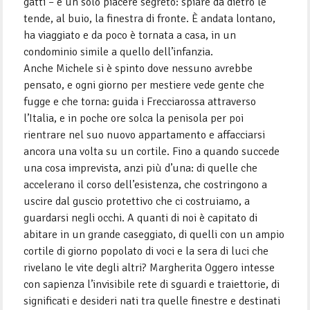
gatti – e un solo piacere segreto: spiare da dietro le
tende, al buio, la finestra di fronte. È andata lontano,
ha viaggiato e da poco è tornata a casa, in un
condominio simile a quello dell’infanzia.
Anche Michele si è spinto dove nessuno avrebbe
pensato, e ogni giorno per mestiere vede gente che
fugge e che torna: guida i Frecciarossa attraverso
l’Italia, e in poche ore solca la penisola per poi
rientrare nel suo nuovo appartamento e affacciarsi
ancora una volta su un cortile. Fino a quando succede
una cosa imprevista, anzi più d’una: di quelle che
accelerano il corso dell’esistenza, che costringono a
uscire dal guscio protettivo che ci costruiamo, a
guardarsi negli occhi. A quanti di noi è capitato di
abitare in un grande caseggiato, di quelli con un ampio
cortile di giorno popolato di voci e la sera di luci che
rivelano le vite degli altri? Margherita Oggero intesse
con sapienza l’invisibile rete di sguardi e traiettorie, di
significati e desideri nati tra quelle finestre e destinati