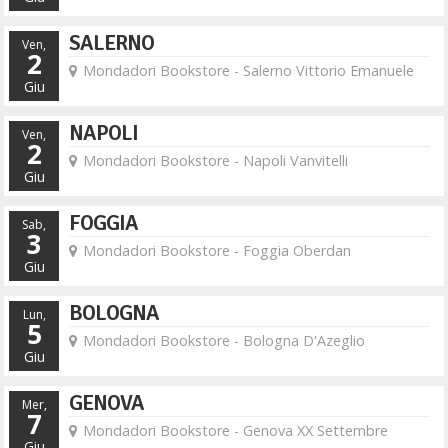
SALERNO
Ven,
2
Mondadori Bookstore - Salerno Vittorio Emanuele
Giu
NAPOLI
Ven,
2
Mondadori Bookstore - Napoli Vanvitelli
Giu
FOGGIA
Sab,
3
Mondadori Bookstore - Foggia Oberdan
Giu
BOLOGNA
Lun,
5
Mondadori Bookstore - Bologna D'Azeglio
Giu
GENOVA
Mer,
7
Mondadori Bookstore - Genova XX Settembre
Giu