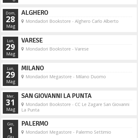
ALGHERO
Dom,
28
Mondadori Bookstore - Alghero Carlo Alberto
Mag
VARESE
Lun,
29
Mondadori Bookstore - Varese
Mag
MILANO
Lun,
29
Mondadori Megastore - Milano Duomo
Mag
SAN GIOVANNI LA PUNTA
Mer,
31
Mondadori Bookstore - CC Le Zagare San Giovanni
Mag
La Punta
PALERMO
Gio,
1
Mondadori Megastore - Palermo Settimio
Giu