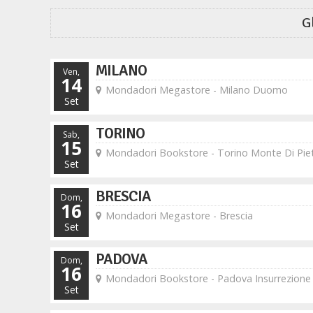
G
MILANO
Ven,
14
Mondadori Megastore - Milano Duomo
Set
TORINO
Sab,
15
Mondadori Bookstore - Torino Monte Di Piet
Set
BRESCIA
Dom,
16
Mondadori Megastore - Brescia
Set
PADOVA
Dom,
16
Mondadori Bookstore - Padova Insurrezione
Set