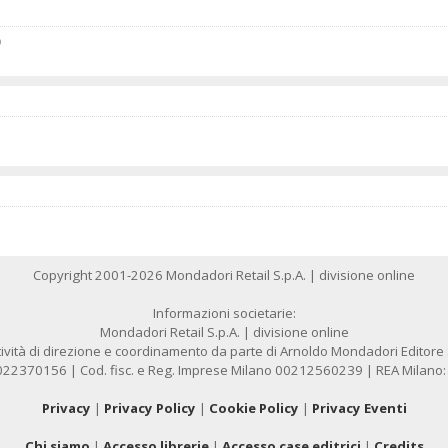
o
Copyright 2001-2026 Mondadori Retail S.p.A. | divisione online
Informazioni societarie:
Mondadori Retail S.p.A. | divisione online
ività di direzione e coordinamento da parte di Arnoldo Mondadori Editore S.
1022370156 | Cod. fisc. e Reg. Imprese Milano 00212560239 | REA Milano
Privacy
|
Privacy Policy
|
Cookie Policy
|
Privacy Eventi
Chi siamo
|
Accesso librerie
|
Accesso case editrici
|
Credits