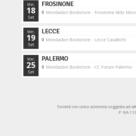
FROSINONE
Mar,
18
Mondadori Bookstore - Frosinone Aldo Mor
Set
LECCE
Mer,
19
Mondadori Bookstore - Lecce Cavallotti
Set
PALERMO
Mar,
25
Mondadori Bookstore - CC Forum Palermo
Set
Società con unico azionista soggetta ad att
P. IVA 1