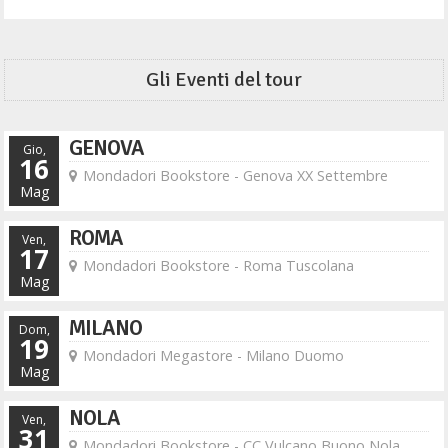
Gli Eventi del tour
GENOVA
Gio,
16
Mondadori Bookstore - Genova XX Settembre
Mag
ROMA
Ven,
17
Mondadori Bookstore - Roma Tuscolana
Mag
MILANO
Dom,
19
Mondadori Megastore - Milano Duomo
Mag
NOLA
Ven,
31
Mondadori Bookstore - CC Vulcano Buono Nola