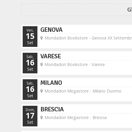
G
GENOVA
Ven,
15
Mondadori Bookstore - Genova XX Settemb
Set
VARESE
Sab,
16
Mondadori Bookstore - Varese
Set
MILANO
Sab,
16
Mondadori Megastore - Milano Duomo
Set
BRESCIA
Dom,
17
Mondadori Megastore - Brescia
Set