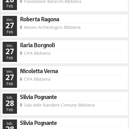
Fondazione Baracchi Bibbiena
Feb
Roberta Ragona
Ven,
27
Museo Archeologico Bibbiena
Feb
Ilaria Borgnoli
Ven,
27
CIFA Bibbiena
Feb
Nicoletta Verna
Ven,
27
CIFA Bibbiena
Feb
Silvia Pognante
Sab,
28
Sala delle Bandiere Comune Bibbiena
Feb
Silvia Pognante
Sab,
28