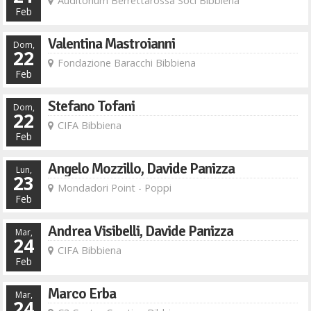
Auditorium Berrettarossa Soci Bibbiena
Feb
Valentina Mastroianni
Dom,
22
Fondazione Baracchi Bibbiena
Feb
Stefano Tofani
Dom,
22
CIFA Bibbiena
Feb
Angelo Mozzillo, Davide Panizza
Lun,
23
Mondadori Point - Poppi
Feb
Andrea Visibelli, Davide Panizza
Mar,
24
CIFA Bibbiena
Feb
Marco Erba
Mar,
24