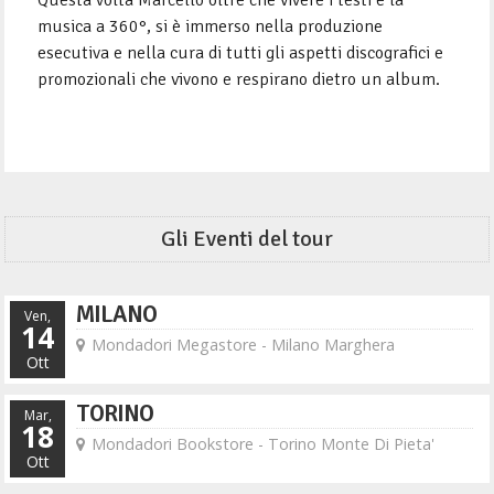
Questa volta Marcello oltre che vivere i testi e la
musica a 360°, si è immerso nella produzione
esecutiva e nella cura di tutti gli aspetti discografici e
promozionali che vivono e respirano dietro un album.
Gli Eventi del tour
MILANO
Ven,
14
Mondadori Megastore - Milano Marghera
Ott
TORINO
Mar,
18
Mondadori Bookstore - Torino Monte Di Pieta'
Ott