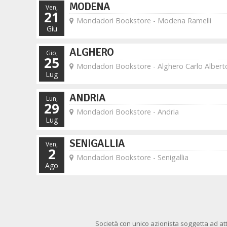
MODENA
Ven,
21
Mondadori Bookstore - Modena Ramelli
Giu
ALGHERO
Gio,
25
Mondadori Bookstore - Alghero Carlo Albert
Lug
ANDRIA
Lun,
29
Mondadori Bookstore - Andria
Lug
SENIGALLIA
Ven,
2
Mondadori Bookstore - Senigallia
Ago
Società con unico azionista soggetta ad att