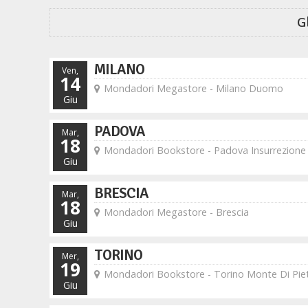
G
MILANO
Ven,
14
Mondadori Megastore - Milano Duomo
Giu
PADOVA
Mar,
18
Mondadori Bookstore - Padova Insurrezione
Giu
BRESCIA
Mar,
18
Mondadori Megastore - Brescia
Giu
TORINO
Mer,
19
Mondadori Bookstore - Torino Monte Di Piet
Giu