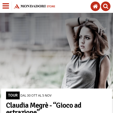
TOUR
DAL 30 OTT AL 5 NOV
Claudia Megrè - “Gioco ad
estrazione”