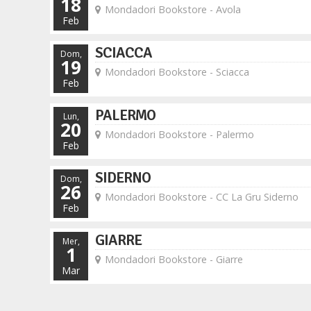
18
Mondadori Bookstore - Avola
Feb
SCIACCA
Dom,
19
Mondadori Bookstore - Sciacca
Feb
PALERMO
Lun,
20
Mondadori Bookstore - Palermo
Feb
SIDERNO
Dom,
26
Mondadori Bookstore - CC La Gru Siderno
Feb
GIARRE
Mer,
1
Mondadori Bookstore - Giarre
Mar