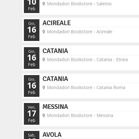
10
Mondadori Bookstore - Salerno
Feb
ACIREALE
Gio,
16
Mondadori Bookstore - Acireale
Feb
CATANIA
Gio,
16
Mondadori Bookstore - Catania - Etnea
Feb
CATANIA
Gio,
16
Mondadori Bookstore - Catania Roma
Feb
MESSINA
Ven,
17
Mondadori Bookstore - Messina
Feb
AVOLA
Sab,