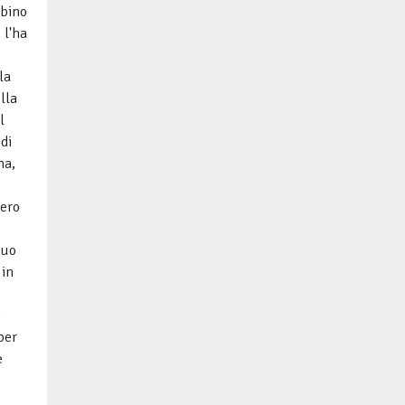
mbino
 l'ha
la
lla
l
di
na,
tero
suo
 in
i
per
e