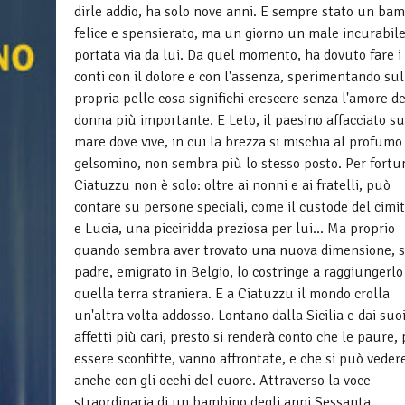
dirle addio, ha solo nove anni. E sempre stato un ba
felice e spensierato, ma un giorno un male incurabile
portata via da lui. Da quel momento, ha dovuto fare i
conti con il dolore e con l'assenza, sperimentando sul
propria pelle cosa significhi crescere senza l'amore de
donna più importante. E Leto, il paesino affacciato su
mare dove vive, in cui la brezza si mischia al profumo 
gelsomino, non sembra più lo stesso posto. Per fortu
Ciatuzzu non è solo: oltre ai nonni e ai fratelli, può
contare su persone speciali, come il custode del cimi
e Lucia, una picciridda preziosa per lui... Ma proprio
quando sembra aver trovato una nuova dimensione, 
padre, emigrato in Belgio, lo costringe a raggiungerlo
quella terra straniera. E a Ciatuzzu il mondo crolla
un'altra volta addosso. Lontano dalla Sicilia e dai suo
affetti più cari, presto si renderà conto che le paure, 
essere sconfitte, vanno affrontate, e che si può veder
anche con gli occhi del cuore. Attraverso la voce
straordinaria di un bambino degli anni Sessanta,