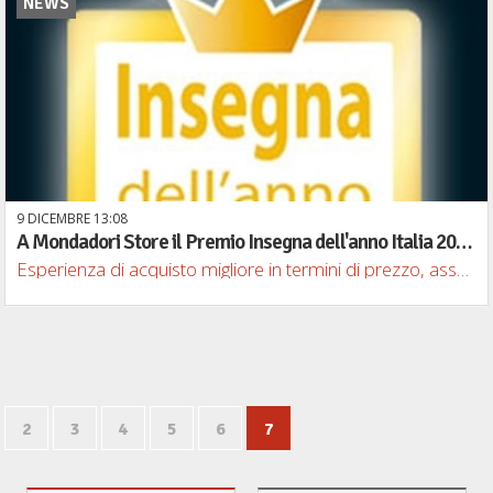
NEWS
9
DICEMBRE
13
08
A Mondadori Store il Premio Insegna dell'anno Italia 2015-2016 per la categoria Librerie
Esperienza di acquisto migliore in termini di prezzo, assortimento e servizio
2
3
4
5
6
7