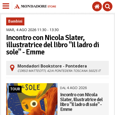
Bambini
MAR,
4
AGO
2026
11
30
-
13
30
Incontro con Nicola Slater,
illustratrice del libro "Il ladro di
sole" - Emme
Mondadori Bookstore - Pontedera
CORSO MATTEOTTI, 42/A
PONTEDERA
TOSCANA
56025
IT
4
AGO
2026
DAL
TOUR
Incontro con Nicola
Slater, illustratrice del
libro "Il ladro di sole" -
Emme