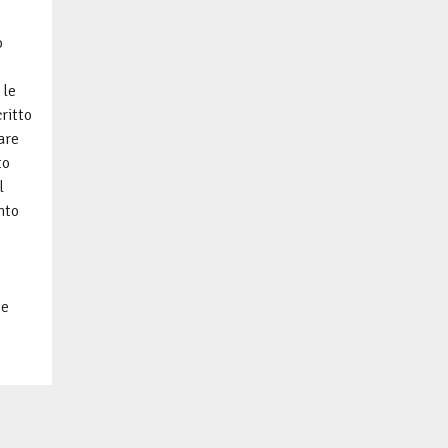
o
 le
ritto
are
to
l
nto
 e