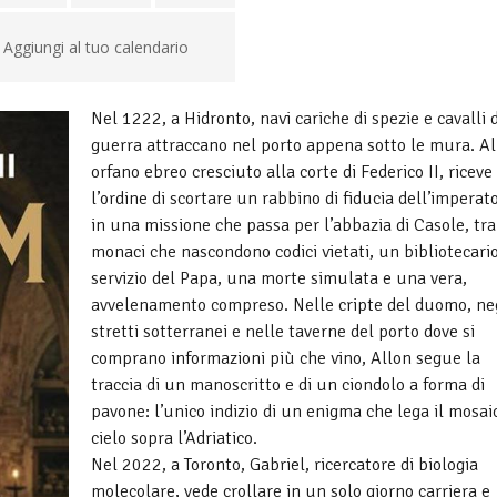
Aggiungi al tuo calendario
Nel 1222, a Hidronto, navi cariche di spezie e cavalli 
guerra attraccano nel porto appena sotto le mura. Al
orfano ebreo cresciuto alla corte di Federico II, riceve
l’ordine di scortare un rabbino di fiducia dell’imperat
in una missione che passa per l’abbazia di Casole, tra
monaci che nascondono codici vietati, un bibliotecario
servizio del Papa, una morte simulata e una vera,
avvelenamento compreso. Nelle cripte del duomo, ne
stretti sotterranei e nelle taverne del porto dove si
comprano informazioni più che vino, Allon segue la
traccia di un manoscritto e di un ciondolo a forma di
pavone: l’unico indizio di un enigma che lega il mosai
cielo sopra l’Adriatico.
Nel 2022, a Toronto, Gabriel, ricercatore di biologia
molecolare, vede crollare in un solo giorno carriera e