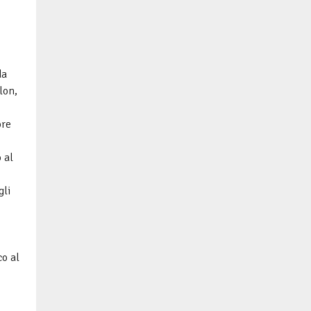
da
lon,
ore
 al
gli
co al