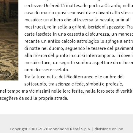
certezze. Un’eredità inattesa lo porta a Otranto, nella
casa di una zia quasi sconosciuta e davanti allo stess
mosaico: un albero che attraversa la navata, animali
mostruosi, re in sella a grifoni, iscrizioni spezzate. Tra
carte lasciate in una cassetta di sicurezza, un manosc
recante un antico calcolo astrologico lo spinge a entr
di notte nel duomo, seguendo le tessere del pavimen
alla ricerca del punto in cui si interrompono. Lì dove i
mosaico tace, un segreto sembra aspettare da ottoce
anni di essere svelato.
Tra la luce netta del Mediterraneo e le ombre del
sottosuolo, tra scienza e fede, simboli e profezie,
nel tempo ma vicinissimi nelle loro ferite, nella loro sete di verità
 scegliere da soli la propria strada.
Copyright 2001-2026 Mondadori Retail S.p.A. | divisione online