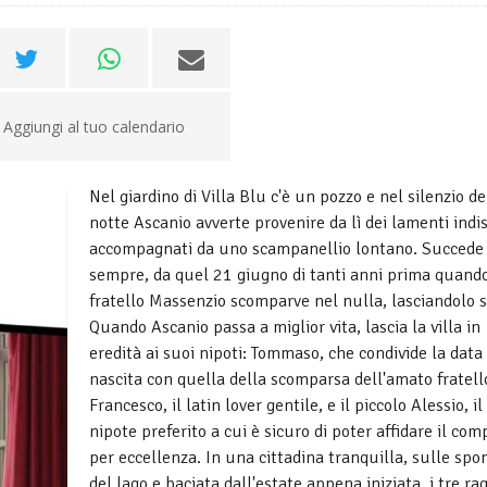
Aggiungi al tuo calendario
Nel giardino di Villa Blu c'è un pozzo e nel silenzio de
notte Ascanio avverte provenire da lì dei lamenti indis
accompagnati da uno scampanellio lontano. Succede
sempre, da quel 21 giugno di tanti anni prima quand
fratello Massenzio scomparve nel nulla, lasciandolo s
Quando Ascanio passa a miglior vita, lascia la villa in
eredità ai suoi nipoti: Tommaso, che condivide la data 
nascita con quella della scomparsa dell'amato fratell
Francesco, il latin lover gentile, e il piccolo Alessio, il
nipote preferito a cui è sicuro di poter affidare il com
per eccellenza. In una cittadina tranquilla, sulle spo
del lago e baciata dall'estate appena iniziata, i tre ra