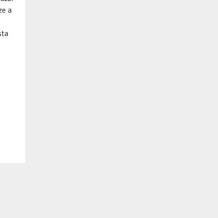
ze a
sta