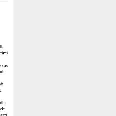
lla
tinti
o suo
olo.
di
o,
pito
nde
gazzi