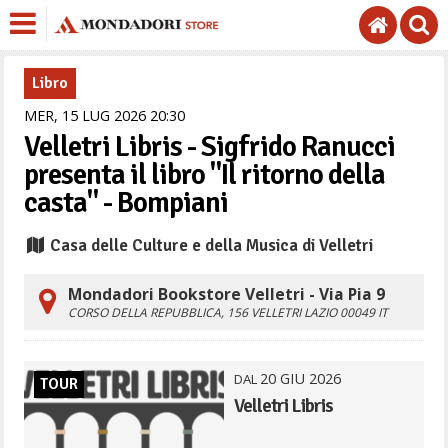
Libro
MER,
15
LUG
2026
20
30
Velletri Libris - Sigfrido Ranucci
presenta il libro "Il ritorno della
casta" - Bompiani
Casa delle Culture e della Musica di Velletri
Mondadori Bookstore Velletri - Via Pia 9
CORSO DELLA REPUBBLICA, 156
VELLETRI
LAZIO
00049
IT
20
GIU
2026
DAL
TOUR
Velletri Libris