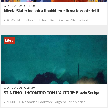
GIO,
13
AGOSTO
11
00
Nicola Slater incontra il pubblico e firma le copie del libro: "Il ladro di sole", Emme edizioni
ROMA - Mondadori Bookstore - Roma Galleria Alberto Sordi
Libro
GIO,
13
AGOSTO
21
30
STINTINO - INCONTRO CON L'AUTORE: Flavio Soriga presenta il libro "Omicidio a Villapedrosa" - Bompiani
ALGHERO - Mondadori Bookstore - Alghero Carlo Alberto