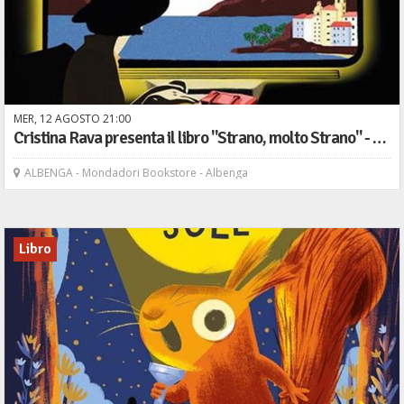
MER,
12
AGOSTO
21
00
Cristina Rava presenta il libro "Strano, molto Strano" - Rizzoli
ALBENGA - Mondadori Bookstore - Albenga
Libro