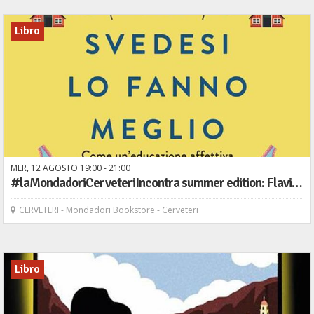
Libro
MER,
12
AGOSTO
19
00
-
21
00
#laMondadoriCerveteriIncontra summer edition: Flavia Restivo presenta il libro "Gli svedesi lo fanno meglio" - Rizzoli
CERVETERI - Mondadori Bookstore - Cerveteri
Libro