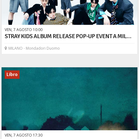
VEN,
7
AGOSTO
10
00
STRAY KIDS ALBUM RELEASE POP-UP EVENT A MILANO! Vieni a scoprire il nuovo album THIS&THAT!
MILANO - Mondadori Duomo
Libro
VEN,
7
AGOSTO
17
30