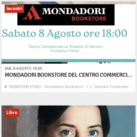
Incontri
SAB,
8
AGOSTO
18
00
MONDADORI BOOKSTORE DEL CENTRO COMMERCIALE LE GINESTRE APRE LE SUE PORTE AI LETTORI DI TUTTE L'ETA'
TREMESTIERI ETNEO - Mondadori Bookstore - C.C. Ginestre Tremestieri Etneo
Libro