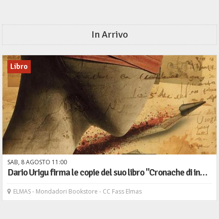
In Arrivo
Libro
SAB,
8
AGOSTO
11
00
Dario Urigu firma le copie del suo libro "Cronache di inettitudine" - Il maestrale
ELMAS - Mondadori Bookstore - CC Fass Elmas