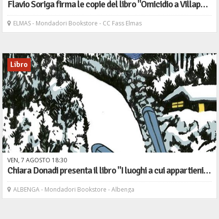
Flavio Soriga firma le copie del libro "Omicidio a Villapedrosa" - Bompiani
ELMAS - Mondadori Bookstore - CC Fass Elmas
Libro
VEN,
7
AGOSTO
18
30
Chiara Donadi presenta il libro "I luoghi a cui appartieni" - Marsilio
ALBENGA - Mondadori Bookstore - Albenga