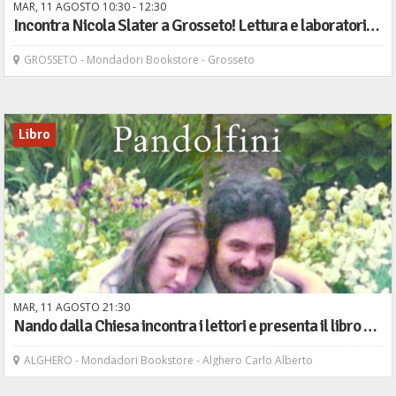
MAR,
11
AGOSTO
10
30
-
12
30
Incontra Nicola Slater a Grosseto! Lettura e laboratorio "Il Ladro di Sole"
GROSSETO - Mondadori Bookstore - Grosseto
Libro
MAR,
11
AGOSTO
21
30
Nando dalla Chiesa incontra i lettori e presenta il libro "La ragazza di vicolo Pandolfini" - San Paolo
ALGHERO - Mondadori Bookstore - Alghero Carlo Alberto