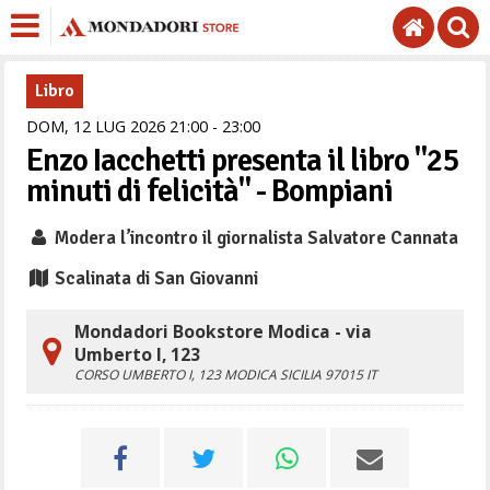
Libro
DOM,
12
LUG
2026
21
00
-
23
00
Enzo Iacchetti presenta il libro "25
minuti di felicità" - Bompiani
Modera l’incontro il giornalista Salvatore Cannata
Scalinata di San Giovanni
Mondadori Bookstore Modica - via
Umberto I, 123
CORSO UMBERTO I, 123
MODICA
SICILIA
97015
IT