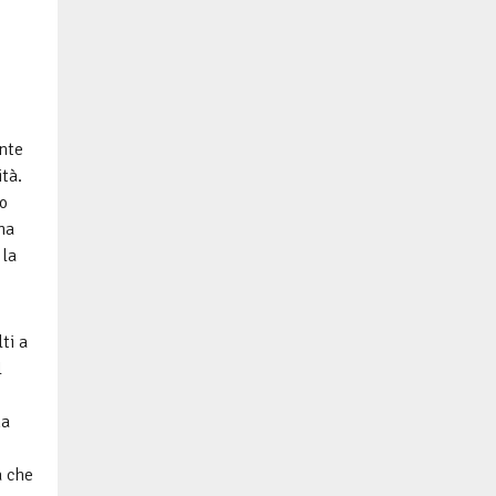
ante
tà.
o
ha
 la
ti a
l
na
a che