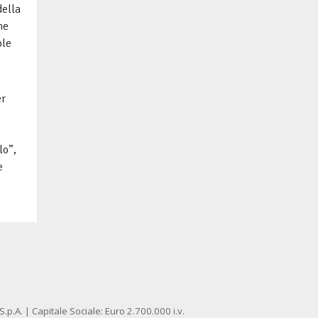
della
me
ole
er
lo”,
e
p.A. | Capitale Sociale: Euro 2.700.000 i.v.