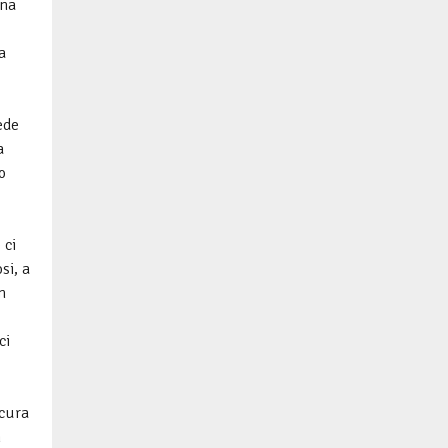
ina
a
ede
a
o
 ci
si, a
n
ci
 cura
n