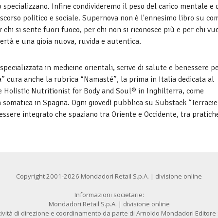
o specializzano. Infine condivideremo il peso del carico mentale e 
discorso politico e sociale. Supernova non è l'ennesimo libro su co
 chi si sente fuori fuoco, per chi non si riconosce più e per chi vu
ertà e una gioia nuova, ruvida e autentica.
specializzata in medicine orientali, scrive di salute e benessere p
a” cura anche la rubrica “Namasté”, la prima in Italia dedicata al
 Holistic Nutritionist for Body and Soul® in Inghilterra, come
 somatica in Spagna. Ogni giovedì pubblica su Substack “Terracie
essere integrato che spaziano tra Oriente e Occidente, tra pratich
Copyright 2001-2026 Mondadori Retail S.p.A. | divisione online
Informazioni societarie:
Mondadori Retail S.p.A. | divisione online
ività di direzione e coordinamento da parte di Arnoldo Mondadori Editore S.