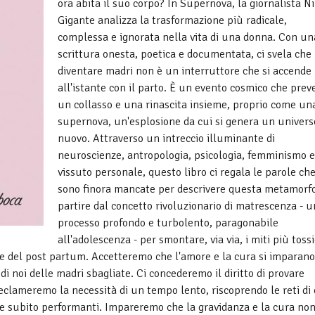
ora abita il suo corpo? In Supernova, la giornalista N
Gigante analizza la trasformazione più radicale,
complessa e ignorata nella vita di una donna. Con un
scrittura onesta, poetica e documentata, ci svela che
diventare madri non è un interruttore che si accende
all'istante con il parto. È un evento cosmico che prev
un collasso e una rinascita insieme, proprio come un
supernova, un'esplosione da cui si genera un univers
nuovo. Attraverso un intreccio illuminante di
neuroscienze, antropologia, psicologia, femminismo e
vissuto personale, questo libro ci regala le parole che
sono finora mancate per descrivere questa metamorfo
partire dal concetto rivoluzionario di matrescenza - u
processo profondo e turbolento, paragonabile
all'adolescenza - per smontare, via via, i miti più tossi
de del post partum. Accetteremo che l'amore e la cura si imparano
di noi delle madri sbagliate. Ci concederemo il diritto di provare
eclameremo la necessità di un tempo lento, riscoprendo le reti di
ole subito performanti. Impareremo che la gravidanza e la cura no