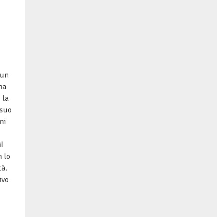
 un
na
 la
 suo
ni
l
n lo
tà.
ivo