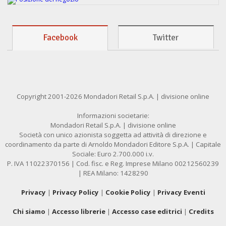
Facebook
Twitter
Copyright 2001-2026 Mondadori Retail S.p.A. | divisione online
Informazioni societarie:
Mondadori Retail S.p.A. | divisione online
Società con unico azionista soggetta ad attività di direzione e
coordinamento da parte di Arnoldo Mondadori Editore S.p.A. | Capitale
Sociale: Euro 2.700.000 i.v.
P. IVA 11022370156 | Cod. fisc. e Reg. Imprese Milano 00212560239
| REA Milano: 1428290
Privacy
|
Privacy Policy
|
Cookie Policy
|
Privacy Eventi
Chi siamo
|
Accesso librerie
|
Accesso case editrici
|
Credits