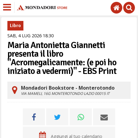
Libro
SAB,
4
LUG
2026
18
30
Maria Antonietta Giannetti
presenta il libro
"Acromegalicamente: (e poi ho
iniziato a vedermi)" - EBS Print
Mondadori Bookstore - Monterotondo
VIA MAMELI, 16G
MONTEROTONDO
LAZIO
00015
IT
Aggiungi al tuo calendario