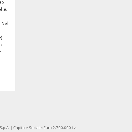
reo
lle.
. Nel
e)
o
e
p.A. | Capitale Sociale: Euro 2.700.000 i.v.