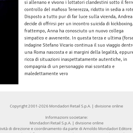
si allenano e vivono i lottatori clandestini sotto il fer
controllo del mafioso Tenerezza, ridotto in sedia a rote
Disposto a tutto pur di far luce sulla vicenda, Andrea
decide di offrirsi per un incontro suicida di kickboxing
frattempo, Anna ha conosciuto un nuovo collega
simpatico e avvenente. In questa terza e ultima (fors
indagine Stefano Vicario continua il suo viaggio dentr
una Roma nascosta e ai margini della legalità, eppur
ricca di situazioni inaspettatamente autentiche, in
compagnia di un personaggio mai scontato e
maledettamente vero
Copyright 2001-2026 Mondadori Retail S.p.A. | divisione online
Informazioni societarie:
Mondadori Retail S.p.A. | divisione online
ività di direzione e coordinamento da parte di Arnoldo Mondadori Editore S.