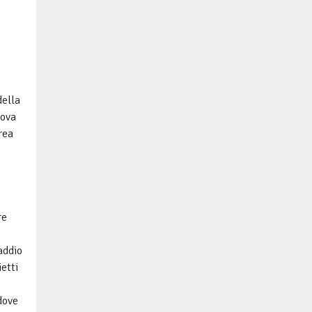
della
uova
rea
o
re
addio
etti
 dove