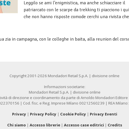
Leggilo se ami l’enigmistica, ma anche schiacciare il
patriarcato con le scarpe da trekking ti piacciono i qu
che non hanno risposte comode cerchi una rivista che
a zia in campagna, con le colleghe in baita, alla reunion del corso
Copyright 2001-2026 Mondadori Retail S.p.A. | divisione online
Informazioni societarie:
Mondadori Retail S.p.A. | divisione online
ività di direzione e coordinamento da parte di Arnoldo Mondadori Editore S.
1022370156 | Cod. fisc. e Reg. Imprese Milano 00212560239 | REA Milano
Privacy
|
Privacy Policy
|
Cookie Policy
|
Privacy Eventi
Chi siamo
|
Accesso librerie
|
Accesso case editrici
|
Credits