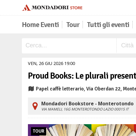
Home Eventi
Tour
Tutti gli eventi
VEN,
26
GIU
2026
19
00
Proud Books: Le plurali presenta
Papel caffè letterario, Via Oberdan 22, Mont
Mondadori Bookstore - Monterotondo
VIA MAMELI, 16G
MONTEROTONDO
LAZIO
00015
IT
TOUR