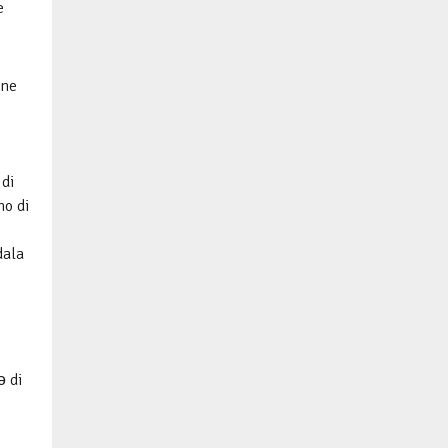
e
ine
 di
mo di
dala
ǝ di