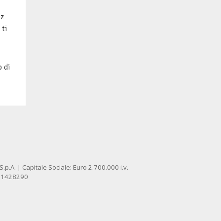
iz
 ti
 di
p.A. | Capitale Sociale: Euro 2.700.000 i.v.
: 1428290