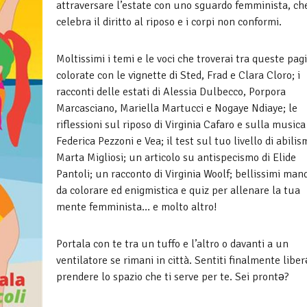
attraversare l’estate con uno sguardo femminista, ch
celebra il diritto al riposo e i corpi non conformi.
Moltissimi i temi e le voci che troverai tra queste pag
colorate con le vignette di Sted, Frad e Clara Cloro; i
racconti delle estati di Alessia Dulbecco, Porpora
Marcasciano, Mariella Martucci e Nogaye Ndiaye; le
riflessioni sul riposo di Virginia Cafaro e sulla musica
Federica Pezzoni e Vea; il test sul tuo livello di abilis
Marta Migliosi; un articolo su antispecismo di Elide
Pantoli; un racconto di Virginia Woolf; bellissimi man
da colorare ed enigmistica e quiz per allenare la tua
mente femminista… e molto altro!
Portala con te tra un tuffo e l’altro o davanti a un
ventilatore se rimani in città. Sentiti finalmente liber
prendere lo spazio che ti serve per te. Sei prontǝ?