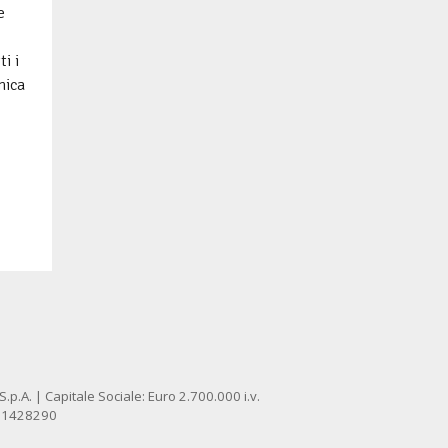
e
i i
nica
p.A. | Capitale Sociale: Euro 2.700.000 i.v.
: 1428290