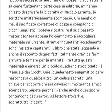
"Dopo il successo straordinario di Bozze non corrette, si
sa come funzionano certe cose in editoria, mi hanno
chiesto di scrivere la biografia di Niccolò Errante, lo
scrittore misteriosamente scomparso. Chi meglio di
me, il suo fidato correttore di bozze e compagno di
giochi linguistici, poteva ricostruire il suo passato
misterioso? Ma appena ho cominciato a raccogliere
materiale su Errante, strani e inquietanti accadimenti
sono iniziati a capitarmi. Il libro che state leggendo è
anche il racconto di quei fatti, talmente gravi da farmi
arrivare a temere per la mia vita. Fra tutti questi
materiali è emerso un piccolo quaderno stropicciato: Il
Manuale dei Giochi. Quel quadernetto enigmistico però
nascondeva qualcos'altro, un codice segreto, una
chiave per scoprire chi era davvero il mio grande amico
scomparso. Sapete perché? Perché anche quei giochi
contengono degli errori. Al lettore trovarli e,
soprattutto, giocarci."