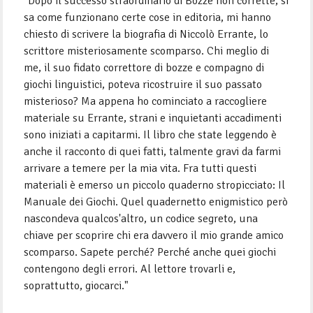
"Dopo il successo straordinario di Bozze non corrette, si
sa come funzionano certe cose in editoria, mi hanno
chiesto di scrivere la biografia di Niccolò Errante, lo
scrittore misteriosamente scomparso. Chi meglio di
me, il suo fidato correttore di bozze e compagno di
giochi linguistici, poteva ricostruire il suo passato
misterioso? Ma appena ho cominciato a raccogliere
materiale su Errante, strani e inquietanti accadimenti
sono iniziati a capitarmi. Il libro che state leggendo è
anche il racconto di quei fatti, talmente gravi da farmi
arrivare a temere per la mia vita. Fra tutti questi
materiali è emerso un piccolo quaderno stropicciato: Il
Manuale dei Giochi. Quel quadernetto enigmistico però
nascondeva qualcos'altro, un codice segreto, una
chiave per scoprire chi era davvero il mio grande amico
scomparso. Sapete perché? Perché anche quei giochi
contengono degli errori. Al lettore trovarli e,
soprattutto, giocarci."