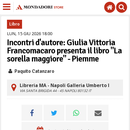
Libro
LUN,
15
GIU
2026
18
00
Incontri d'autore: Giulia Vittoria
Francomacaro presenta il libro "La
sorella maggiore" - Piemme
Paquito Catanzaro
Libreria MA - Napoli Galleria Umberto I
VIA SANTA BRIGIDA 44 - 45
NAPOLI
80132
IT