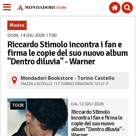
Musica
DOM,
14
GIU
2026
17
00
Riccardo Stimolo incontra i fan e
firma le copie del suo nuovo album
"Dentro diluvia" - Warner
Mondadori Bookstore - Torino Castello
PIAZZA CASTELLO, 117
TORINO
PIEMONTE
10121
IT
12
GIU
2026
DAL
TOUR
Riccardo Stimolo
incontra i fan e firma le
copie del suo nuovo
album "Dentro diluvia" -
Warner