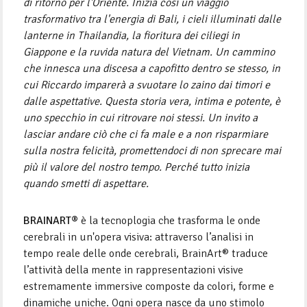
di ritorno per l'Oriente. Inizia così un viaggio
trasformativo tra l'energia di Bali, i cieli illuminati dalle
lanterne in Thailandia, la fioritura dei ciliegi in
Giappone e la ruvida natura del Vietnam. Un cammino
che innesca una discesa a capofitto dentro se stesso, in
cui Riccardo imparerà a svuotare lo zaino dai timori e
dalle aspettative. Questa storia vera, intima e potente, è
uno specchio in cui ritrovare noi stessi. Un invito a
lasciar andare ciò che ci fa male e a non risparmiare
sulla nostra felicità, promettendoci di non sprecare mai
più il valore del nostro tempo. Perché tutto inizia
quando smetti di aspettare.
BRAINART®
è la tecnoplogia che trasforma le onde
cerebrali in un'opera visiva: attraverso l’analisi in
tempo reale delle onde cerebrali, BrainArt® traduce
l’attività della mente in rappresentazioni visive
estremamente immersive composte da colori, forme e
dinamiche uniche. Ogni opera nasce da uno stimolo