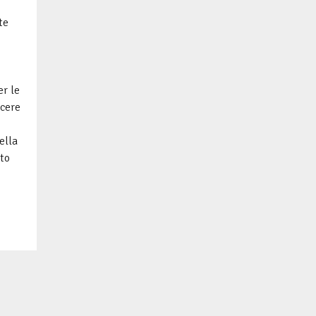
te
er le
scere
ella
to