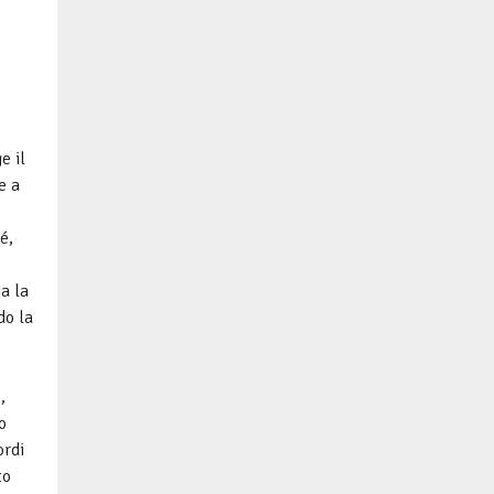
e il
e a
é,
ta la
do la
,
o
ordi
to