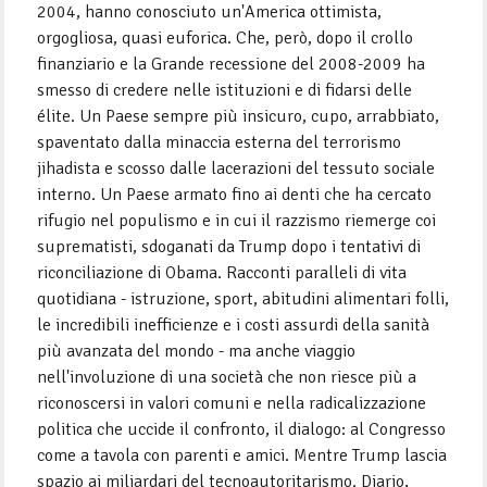
2004, hanno conosciuto un'America ottimista,
orgogliosa, quasi euforica. Che, però, dopo il crollo
finanziario e la Grande recessione del 2008-2009 ha
smesso di credere nelle istituzioni e di fidarsi delle
élite. Un Paese sempre più insicuro, cupo, arrabbiato,
spaventato dalla minaccia esterna del terrorismo
jihadista e scosso dalle lacerazioni del tessuto sociale
interno. Un Paese armato fino ai denti che ha cercato
rifugio nel populismo e in cui il razzismo riemerge coi
suprematisti, sdoganati da Trump dopo i tentativi di
riconciliazione di Obama. Racconti paralleli di vita
quotidiana - istruzione, sport, abitudini alimentari folli,
le incredibili inefficienze e i costi assurdi della sanità
più avanzata del mondo - ma anche viaggio
nell'involuzione di una società che non riesce più a
riconoscersi in valori comuni e nella radicalizzazione
politica che uccide il confronto, il dialogo: al Congresso
come a tavola con parenti e amici. Mentre Trump lascia
spazio ai miliardari del tecnoautoritarismo. Diario,