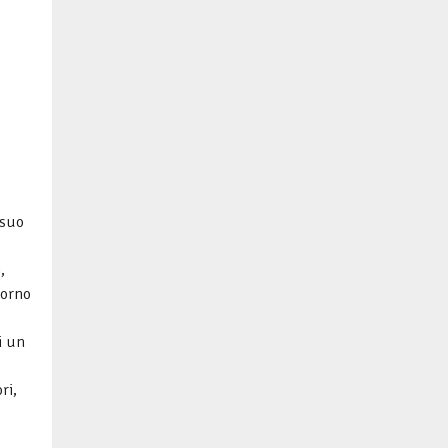
 suo
,
torno
i un
ri,