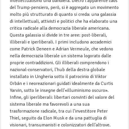
intellettualismo una bandiera. Dietro l'apparente caos
del Trump-pensiero, però, si è aggregato un movimento
molto più strutturato di quanto si creda: una galassia
di intellettuali, attivisti e politici che ha elaborato una
critica radicale alla democrazia liberale americana.
Questa galassia si divide in tre aree: post-liberali,
illiberali e iperliberali. I primi includono accademici
come Patrick Deneen e Adrian Vermeule, che vedono
nella democrazia liberale un sistema logorato dalle
proprie contraddizioni. Gli illiberali comprendono i
nazional-conservatori, l'hub della destra globale
installato in Ungheria sotto il patrocinio di Viktor
Orbán e i neoreazionari guidati idealmente da Curtis
Yarvin, sotto le insegne dell'«illuminismo oscuro».
Infine, gli iperliberali: libertari convinti del valore del
sistema liberale ma favorevoli a una sua
trasformazione radicale, tra cui l'investitore Peter
Thiel, seguito da Elon Musk e da una pattuglia di
visionari, transumanisti e colonizzatori dell'altrove.