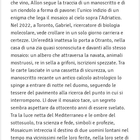
che vino, Allon segue la traccia di un manoscritto e di
un ciondolo a forma di pavone: l'unico indizio di un
enigma che lega il mosaico al cielo sopra l'Adriatico.
Nel 2022, a Toronto, Gabriel, ricercatore di biologia
molecolare, vede crollare in un solo giorno carriera e
certezze. Un'eredità inattesa lo porta a Otranto, nella
casa di una zia quasi sconosciuta e davanti allo stesso
mosaico: un albero che attraversa la navata, animali
mostruosi, re in sella a grifoni, iscrizioni spezzate. Tra
le carte lasciate in una cassetta di sicurezza, un
manoscritto recante un antico calcolo astrologico lo
spinge a entrare di notte nel duomo, seguendo le
tessere del pavimento alla ricerca del punto in cui si
interrompono. Lì dove il mosaico tace, un segreto
sembra aspettare da ottocento anni di essere svelato.
Tra la luce netta del Mediterraneo e le ombre del
sottosuolo, tra scienza e fede, simboli e profezie,
Mosaicum intreccia il destino di due uomini lontani nel
tempo ma vicinissimi nelle loro ferite, nella loro sete di