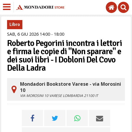
Libro
SAB,
6
GIU
2026
14
00
-
18
00
Roberto Pegorini incontra i lettori
e firma le copie di "Non sparare" e
dei suoi libri - I Dobloni Del Covo
Della Ladra
Mondadori Bookstore Varese - via Morosini
10
VIA MOROSINI 10
VARESE
LOMBARDIA
21100
IT