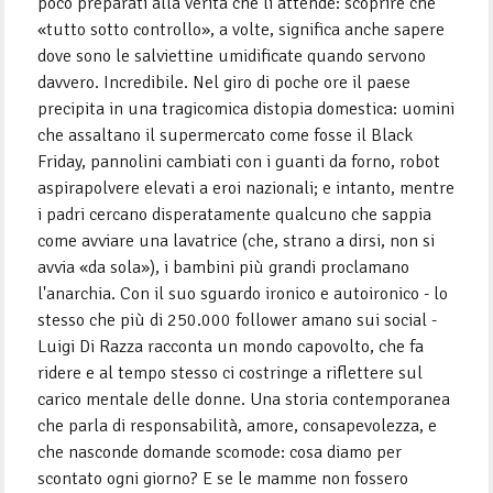
poco preparati alla verità che li attende: scoprire che
«tutto sotto controllo», a volte, significa anche sapere
dove sono le salviettine umidificate quando servono
davvero. Incredibile. Nel giro di poche ore il paese
precipita in una tragicomica distopia domestica: uomini
che assaltano il supermercato come fosse il Black
Friday, pannolini cambiati con i guanti da forno, robot
aspirapolvere elevati a eroi nazionali; e intanto, mentre
i padri cercano disperatamente qualcuno che sappia
come avviare una lavatrice (che, strano a dirsi, non si
avvia «da sola»), i bambini più grandi proclamano
l'anarchia. Con il suo sguardo ironico e autoironico - lo
stesso che più di 250.000 follower amano sui social -
Luigi Di Razza racconta un mondo capovolto, che fa
ridere e al tempo stesso ci costringe a riflettere sul
carico mentale delle donne. Una storia contemporanea
che parla di responsabilità, amore, consapevolezza, e
che nasconde domande scomode: cosa diamo per
scontato ogni giorno? E se le mamme non fossero