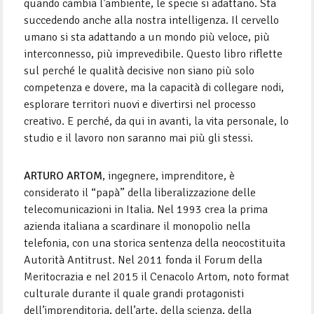
quando cam­bia l’ambiente, le specie si adattano. Sta
succedendo anche alla nostra intelligenza. Il cervello
umano si sta adattando a un mondo più veloce, più
interconnesso, più imprevedibile. Questo libro riflette
sul perché le qualità de­cisive non siano più solo
competenza e dovere, ma la capacità di col­legare nodi,
esplorare territori nuovi e divertirsi nel processo
creativo. E perché, da qui in avanti, la vita personale, lo
studio e il lavoro non saranno mai più gli stessi.
ARTURO ARTOM
, ingegnere, imprenditore, è
considerato il “papà” della liberalizzazione delle
teleco­municazioni in Italia. Nel 1993 crea la prima
azienda italiana a scardinare il monopolio nella
telefonia, con una storica sentenza della neo­costituita
Autorità Antitrust. Nel 2011 fonda il Forum della
Meritocrazia e nel 2015 il Ce­nacolo Artom, noto format
culturale durante il quale grandi protagonisti
dell’imprendito­ria, dell’arte, della scienza, della