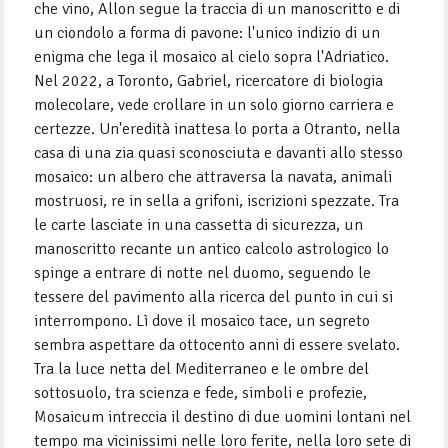
che vino, Allon segue la traccia di un manoscritto e di
un ciondolo a forma di pavone: l'unico indizio di un
enigma che lega il mosaico al cielo sopra l'Adriatico.
Nel 2022, a Toronto, Gabriel, ricercatore di biologia
molecolare, vede crollare in un solo giorno carriera e
certezze. Un'eredità inattesa lo porta a Otranto, nella
casa di una zia quasi sconosciuta e davanti allo stesso
mosaico: un albero che attraversa la navata, animali
mostruosi, re in sella a grifoni, iscrizioni spezzate. Tra
le carte lasciate in una cassetta di sicurezza, un
manoscritto recante un antico calcolo astrologico lo
spinge a entrare di notte nel duomo, seguendo le
tessere del pavimento alla ricerca del punto in cui si
interrompono. Lì dove il mosaico tace, un segreto
sembra aspettare da ottocento anni di essere svelato.
Tra la luce netta del Mediterraneo e le ombre del
sottosuolo, tra scienza e fede, simboli e profezie,
Mosaicum intreccia il destino di due uomini lontani nel
tempo ma vicinissimi nelle loro ferite, nella loro sete di