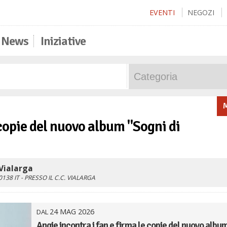
EVENTI
NEGOZI
News
Iniziative
M
 copie del nuovo album "Sogni di
Vialarga
0138
IT
- PRESSO IL C.C. VIALARGA
24
MAG
2026
DAL
Angie incontra i fan e firma le copie del nuovo albu