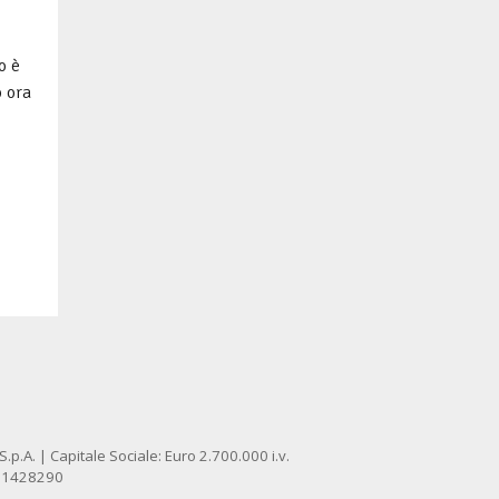
o è
o ora
p.A. | Capitale Sociale: Euro 2.700.000 i.v.
: 1428290