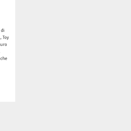
 di
, Toy
curo
a
 che