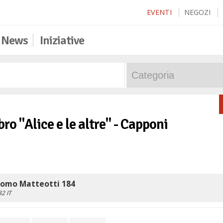
EVENTI
NEGOZI
News
Iniziative
bro "Alice e le altre" - Capponi
como Matteotti 184
32
IT