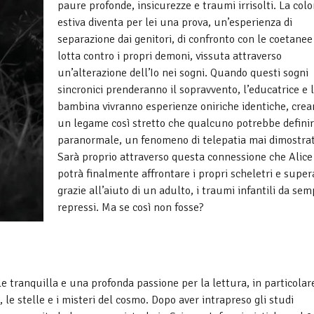
paure profonde, insicurezze e traumi irrisolti. La colo
estiva diventa per lei una prova, un’esperienza di
separazione dai genitori, di confronto con le coetanee 
lotta contro i propri demoni, vissuta attraverso
un’alterazione dell’Io nei sogni. Quando questi sogni
sincronici prenderanno il sopravvento, l’educatrice e 
bambina vivranno esperienze oniriche identiche, cre
un legame così stretto che qualcuno potrebbe definir
paranormale, un fenomeno di telepatia mai dimostrat
Sarà proprio attraverso questa connessione che Alice
potrà finalmente affrontare i propri scheletri e super
grazie all’aiuto di un adulto, i traumi infantili da se
repressi. Ma se così non fosse?
e tranquilla e una profonda passione per la lettura, in particolar
 le stelle e i misteri del cosmo. Dopo aver intrapreso gli studi