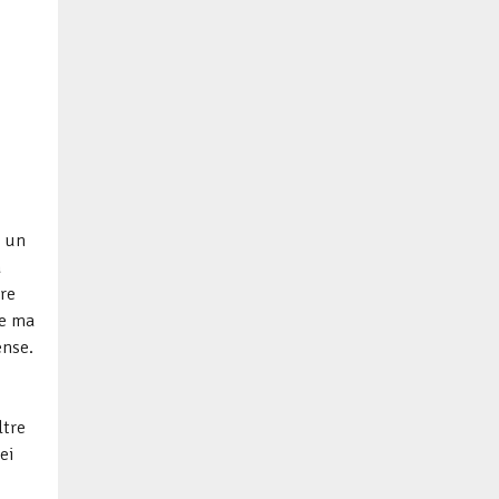
n un
a
ore
le ma
ense.
ltre
ei