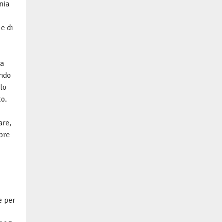
nia
e di
la
ando
lo
o.
are,
mpre
e per