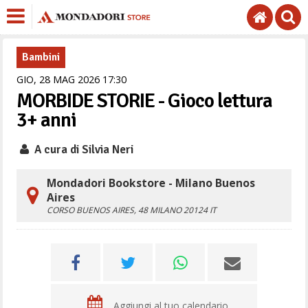
Bambini
GIO,
28
MAG
2026
17
30
MORBIDE STORIE - Gioco lettura
3+ anni
A cura di Silvia Neri
Mondadori Bookstore - Milano Buenos
Aires
CORSO BUENOS AIRES, 48
MILANO
20124
IT
Aggiungi al tuo calendario