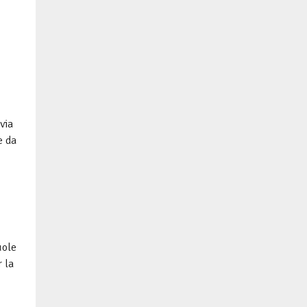
via
e da
uole
 la