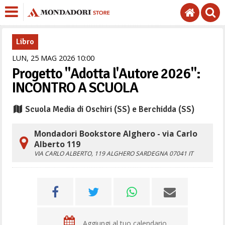
Libro
LUN,
25
MAG
2026
10
00
Progetto "Adotta l'Autore 2026":
INCONTRO A SCUOLA
Scuola Media di Oschiri (SS) e Berchidda (SS)
Mondadori Bookstore Alghero - via Carlo
Alberto 119
VIA CARLO ALBERTO, 119
ALGHERO
SARDEGNA
07041
IT
Aggiungi al tuo calendario