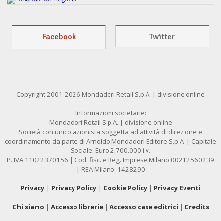
Facebook
Twitter
Copyright 2001-2026 Mondadori Retail S.p.A. | divisione online
Informazioni societarie:
Mondadori Retail S.p.A. | divisione online
Società con unico azionista soggetta ad attività di direzione e
coordinamento da parte di Arnoldo Mondadori Editore S.p.A. | Capitale
Sociale: Euro 2.700.000 i.v.
P. IVA 11022370156 | Cod. fisc. e Reg. Imprese Milano 00212560239
| REA Milano: 1428290
Privacy
|
Privacy Policy
|
Cookie Policy
|
Privacy Eventi
Chi siamo
|
Accesso librerie
|
Accesso case editrici
|
Credits